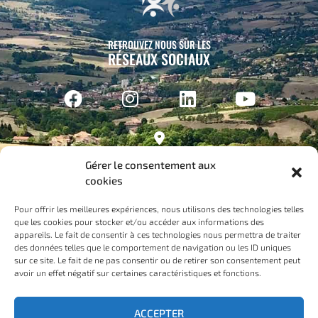
RETROUVEZ NOUS SUR LES
RÉSEAUX SOCIAUX
Gérer le consentement aux
Siège social :
cookies
Hôpital de L’Arbresle
206 chemin du ravatel
Pour offrir les meilleures expériences, nous utilisons des technologies telles
que les cookies pour stocker et/ou accéder aux informations des
69210 L’ARBRESLE
appareils. Le fait de consentir à ces technologies nous permettra de traiter
des données telles que le comportement de navigation ou les ID uniques
sur ce site. Le fait de ne pas consentir ou de retirer son consentement peut
CONTACT
avoir un effet négatif sur certaines caractéristiques et fonctions.
ACCEPTER