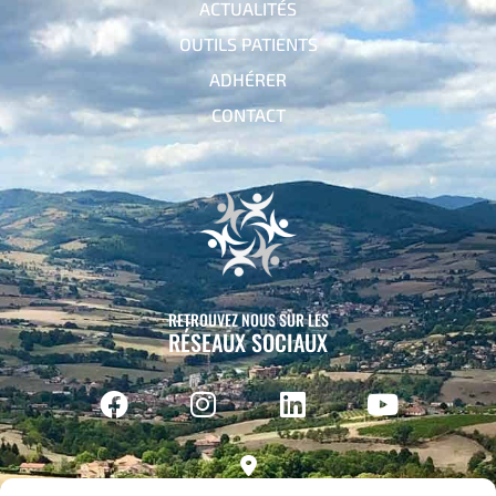
ACTUALITÉS
OUTILS PATIENTS
ADHÉRER
CONTACT
RETROUVEZ NOUS SUR LES
RÉSEAUX SOCIAUX